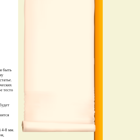
 и быть
му
статье.
ических
ое тесто
будет
чится
 4-8 мм.
ом,