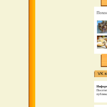
Похо
VK 
Инфор
Посетит
публик