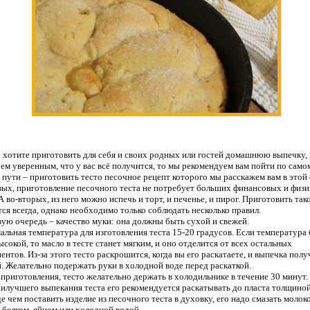
 хотите приготовить для себя и своих родных или гостей домашнюю выпечку,
чем уверенным, что у вас всё получится, то мы рекомендуем вам пойти по само
 пути – приготовить тесто песочное рецепт которого мы расскажем вам в этой 
ых, приготовление песочного теста не потребует больших финансовых и физ
 А во-вторых, из него можно испечь и торт, и печенье, и пирог. Приготовить так
ся всегда, однако необходимо только соблюдать несколько правил.
вую очередь – качество муки: она должны быть сухой и свежей.
альная температура для изготовления теста 15-20 градусов. Если температура 
ысокой, то масло в тесте станет мягким, и оно отделится от всех остальных
ентов. Из-за этого тесто раскрошится, когда вы его раскатаете, и выпечка полу
. Желательно подержать руки в холодной воде перед раскаткой.
 приготовления, тесто желательно держать в холодильнике в течение 30 минут.
аилучшего выпекания теста его рекомендуется раскатывать до пласта толщиной
е чем поставить изделие из песочного теста в духовку, его надо смазать молок
белком, яйцом или холодной водой.