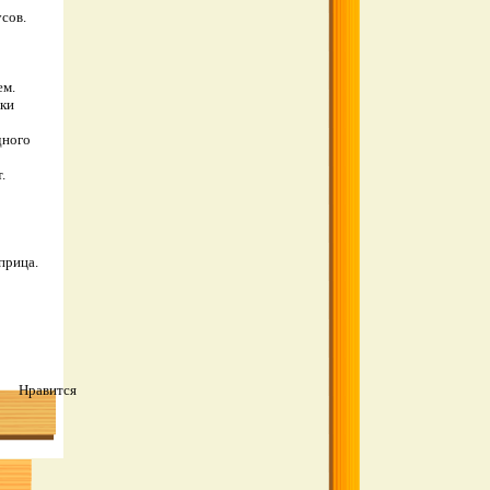
сов.
ем.
чки
дного
.
прица.
Нравится