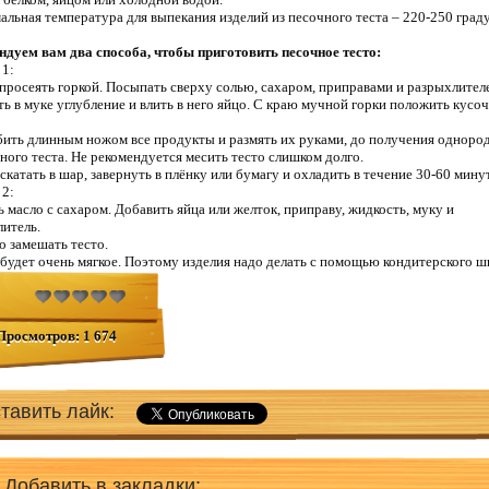
альная температура для выпекания изделий из песочного теста – 220-250 граду
ндуем вам два способа, чтобы приготовить песочное тесто:
 1:
просеять горкой. Посыпать сверху солью, сахаром, приправами и разрыхлител
ть в муке углубление и влить в него яйцо. С краю мучной горки положить кусо
бить длинным ножом все продукты и размять их руками, до получения одноро
ного теста. Не рекомендуется месить тесто слишком долго.
 скатать в шар, завернуть в плёнку или бумагу и охладить в течение 30-60 минут
 2:
ь масло с сахаром. Добавить яйца или желток, приправу, жидкость, муку и
итель.
о замешать тесто.
 будет очень мягкое. Поэтому изделия надо делать с помощью кондитерского ш
Просмотров: 1 674
тавить лайк:
Добавить в закладки: