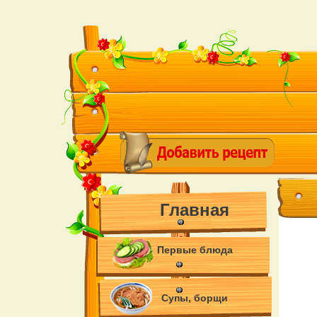
Главная
Первые блюда
Супы, борщи