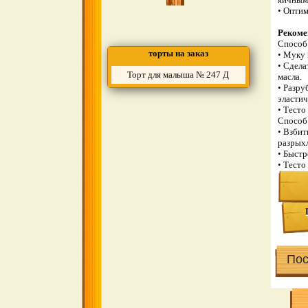
• Оптим
Рекоме
Способ
торты на заказ
• Муку 
• Сдела
Торт для малыша № 247 Д
масла.
• Разру
эластич
• Тесто
Способ
• Взбит
разрыхл
• Быстр
• Тесто
Пос