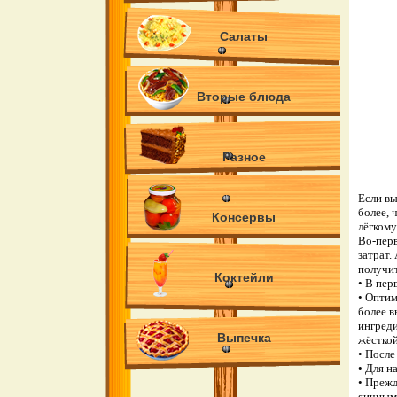
Салаты
Вторые блюда
Разное
Если вы
более, 
Консервы
лёгкому
Во-перв
затрат.
получит
Коктейли
• В пер
• Оптим
более в
ингреди
Выпечка
жёсткой
• После
• Для н
• Прежд
яичным 