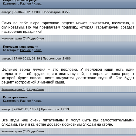
Пюре гороховое рецепт
Категория:
Разное
/
Каша
автор:
| 29-06-2012, 11:03 | Просмотров: 3 279
Само по себе пюре гороховое рецепт может показаться, возможно, и
скучноватым. Но мы предлагаем подливку, которая, гарантируем, создаст
настроение праздника!
Комментарии (0)
Подробнее
Перловая каша рецепт
Категория:
Разное
/
Каша
автор:
| 14-06-2012, 08:39 | Просмотров: 2 086
Цельные зёрна ячменя – это перловка. У перловой каши есть один
недостаток – её трудно приготовить вкусной, но перловая каша рецепт
которой будет описан ниже получится достаточно вкусный. Это будет
рецепт костромской ячменной каши.
Комментарии (0)
Подробнее
Каша гречневая
Категория:
Разное
/
Каша
автор:
| 7-06-2012, 10:21 | Просмотров: 1 813
Все виды каш очень питательны и могут быть как самостоятельными
блюдами, так и в качестве добавок к основным блюдам на столе.
Комментарии (0)
Подробнее