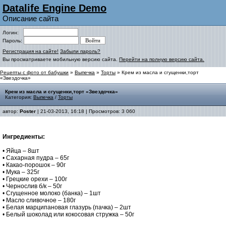
Datalife Engine Demo
Описание сайта
Логин:
Пароль:
Регистрация на сайте!
Забыли пароль?
Вы просматриваете мобильную версию сайта.
Перейти на полную версию сайта.
Рецепты с фото от бабушки
»
Выпечка
»
Торты
» Крем из масла и сгущенки,торт
«Звездочка»
Крем из масла и сгущенки,торт «Звездочка»
Категория:
Выпечка
/
Торты
автор:
Poster
| 21-03-2013, 16:18 | Просмотров: 3 060
Ингредиенты:
• Яйца – 8шт
• Сахарная пудра – 65г
• Какао-порошок – 90г
• Мука – 325г
• Грецкие орехи – 100г
• Чернослив б/к – 50г
• Сгущенное молоко (банка) – 1шт
• Масло сливочное – 180г
• Белая марципановая глазурь (пачка) – 2шт
• Белый шоколад или кокосовая стружка – 50г