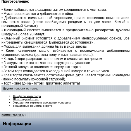
Приготовление:
• Белки взбиваются с сахаром, затем соединяются с желтками.
• Мука просеивается и добавляется в яйца.
• Добавляется измельченный чернослив, при интенсивном помешивании
всыпается какао (тесто необходимо разделить на две части: белый и
шоколадный бисквит).
• Шоколадный бисквит выпекается в предварительно разогретом духовом
шкафу не более 20 минут.
• Обычный бисквит готовится с добавлением мелкорубленых орехов. Все
ингредиенты смешиваются. Выпекается до готовности.
• Форма для выпекания должна быть в виде звезды.
• Крем: сливочное масло взбивается с последующим добавлением
сгущенного молока (должна получиться пышная пена).
• Каждый корж разрезается пополам и смазывается кремом.
• Глазурь готовится согласно инструкции на упаковке.
• Готовой глазурью поливается верхушка торта.
• Затем торт охлаждается в холодильной камере в течение часа.
• Края торта смазываются остатками крема, украшается тертым шоколадом
(можно посыпать кокосовой стружкой).
• Торт «Звездочка» готов! Приятного аппетита!
Другие новости по теме:
Конфеты комильфо
Шоколадный торт
Украшение тортов в домашних условиях
Пошаговые рецепты с фото
Комментарии (0)
Информация